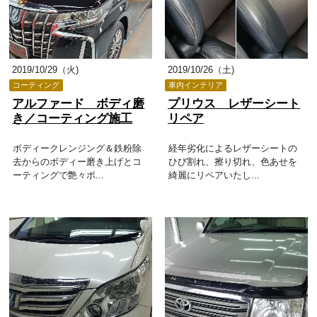
2019/10/29（火)
2019/10/26（土)
コーティング
車内インテリア
アルファード ボディ磨
プリウス レザーシート
き／コーティング施工
リペア
ボディークレンジング＆鉄粉除
経年劣化によるレザーシートの
去からのボディー磨き上げとコ
ひび割れ、擦り切れ、色あせを
ーティングで艶々ボ...
綺麗にリペアいたし...