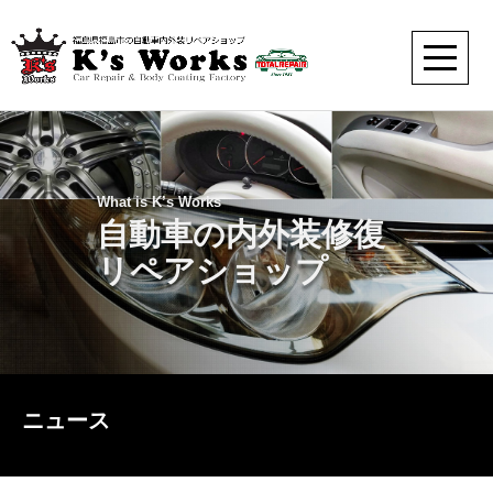
What is K’s Works
自動車の内外装修復
リペアショップ
ニュース