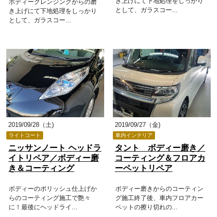
き上げにて下地処理をしっかり
ボディークレンジングからの磨
として、ガラスコー...
き上げにて下地処理をしっかり
として、ガラスコー...
2019/09/28（土)
2019/09/27（金)
ライトコート
車内インテリア
ニッサンノート ヘッドラ
タント ボディー磨き／
イトリペア／ボディー磨
コーティング＆フロアカ
き＆コーティング
ーペットリペア
ボディーのポリッシュ仕上げか
ボディー磨きからのコーティン
らのコーティング施工で艶々
グ施工終了後、車内フロアカー
に！最後にヘッドライ...
ペットの擦り切れの...