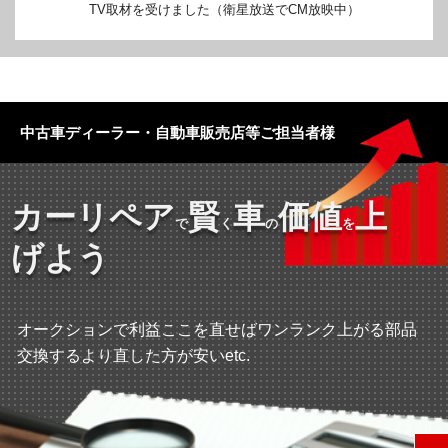
TV取材を受けました（衛星放送でCM放映中）
中古車ディーラー・自動車販売店等ご担当者様
カーリペア
賢
車
価値
上
で
く
の
を
げよう
オークションで利益ここを直せばワンランク上がる部品
交換するより直した方が安いetc.