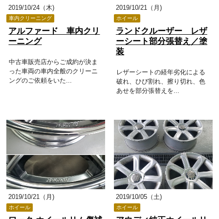
2019/10/24（木)
2019/10/21（月)
車内クリーニング
ホイール
アルファード 車内クリ
ランドクルーザー レザ
ーニング
ーシート部分張替え／塗
装
中古車販売店からご成約が決ま
った車両の車内全般のクリーニ
レザーシートの経年劣化による
ングのご依頼をいた...
破れ、ひび割れ、擦り切れ、色
あせを部分張替えを...
2019/10/21（月)
2019/10/05（土)
ホイール
ホイール