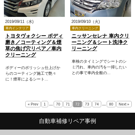
2019/09/11（水)
2019/09/10（火)
車内インテリア
車内クリーニング
トヨタヴォクシー ボディ
ニッサンセレナ 車内クリ
磨き／コーティング＆煙
ーニング＆シート洗浄ク
草の焦げ穴リペア／車内
リーニング
クリーニング
車検のタイミングでシートのシ
ミ汚れ、車内の汚を一掃したい
ボディーのポリッシュ仕上げか
との事で車内全般の...
らのコーティング施工で艶々
に！煙草によるシート...
...
...
« Prev
1
70
71
72
73
74
80
Next »
自動車補修リペア事例