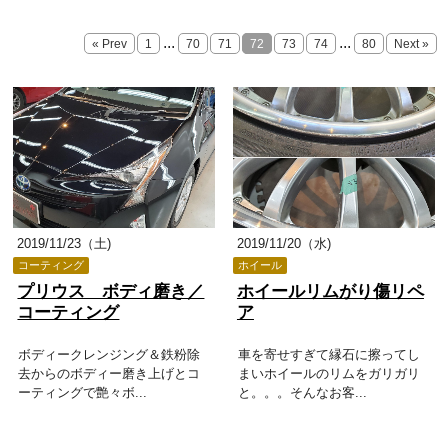
...
...
« Prev
1
70
71
72
73
74
80
Next »
2019/11/23（土)
2019/11/20（水)
コーティング
ホイール
プリウス ボディ磨き／
ホイールリムがり傷リペ
コーティング
ア
ボディークレンジング＆鉄粉除
車を寄せすぎて縁石に擦ってし
去からのボディー磨き上げとコ
まいホイールのリムをガリガリ
ーティングで艶々ボ...
と。。。そんなお客...