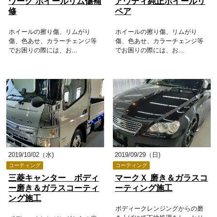
ワーク ホイールリム傷補
アウディ純正ホイールリ
修
ペア
ホイールの擦り傷、リムがり
ホイールの擦り傷、リムがり
傷、色あせ、カラーチェンジ等
傷、色あせ、カラーチェンジ等
でお困りの際には、お...
でお困りの際には、お...
2019/10/02（水)
2019/09/29（日)
コーティング
コーティング
三菱キャンター ボディ
マークＸ 磨き＆ガラスコ
ー磨き＆ガラスコーティ
ーティング施工
ング施工
ボディークレンジングからの磨