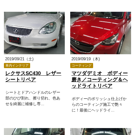
2019/09/21（土)
2019/09/19（木)
車内インテリア
コーティング
レクサスSC430 レザー
マツダデミオ ボディー
シートリペア
磨き／コーティング＆ヘ
ッドライトリペア
シートとドアハンドルのレザー
部のひび割れ、擦り切れ、色あ
ボディーのポリッシュ仕上げか
せを綺麗に補修し専...
らのコーティング施工で艶々
に！最後にヘッドライ...