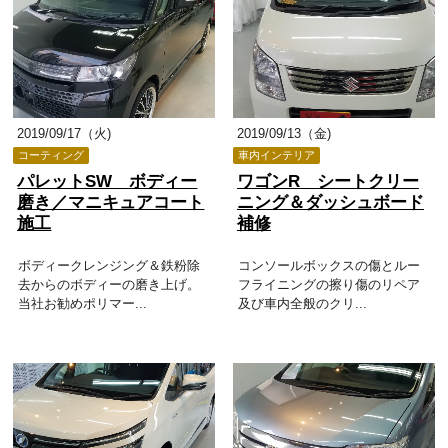
2019/09/17（火)
2019/09/13（金)
コーティング
車内インテリア
パレットSW ボディー
ワゴンR シートクリー
磨き／マニキュアコート
ニング＆ダッシュボード
施工
補修
ボディークレンジング＆鉄粉除
コンソールボックスの傷とルー
去からのボディーの磨き上げ。
フライニングの擦り傷のリペア
当社お勧めポリマー...
及び車内全般のクリ...