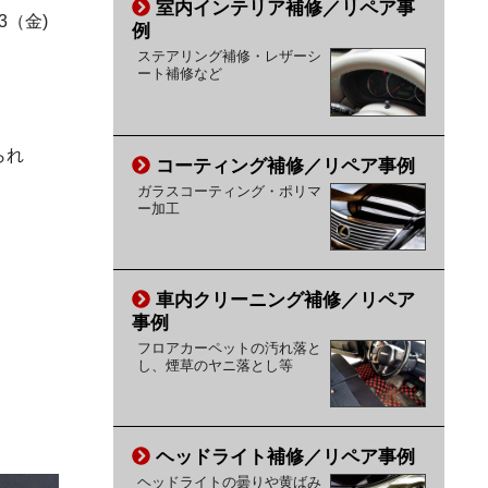
室内インテリア補修／リペア事
13（金)
例
ステアリング補修・レザーシ
ート補修など
られ
コーティング補修／リペア事例
ガラスコーティング・ポリマ
ー加工
車内クリーニング補修／リペア
事例
フロアカーペットの汚れ落と
し、煙草のヤニ落とし等
ヘッドライト補修／リペア事例
ヘッドライトの曇りや黄ばみ