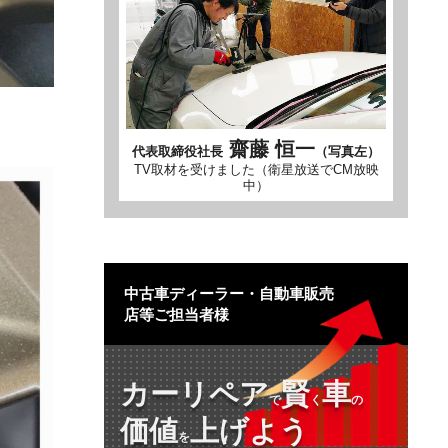
齋藤 恒一
代表取締役社長
（写真左）
TV取材を受けました（衛星放送でCM放映
中）
中古車ディーラー・自動車販売
店等ご担当者様
カーリペア
賢
車
で
く
の
価値
上げよう
を