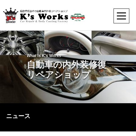
What is K’s Works
自動車の内外装修復
リペアショップ
ニュース