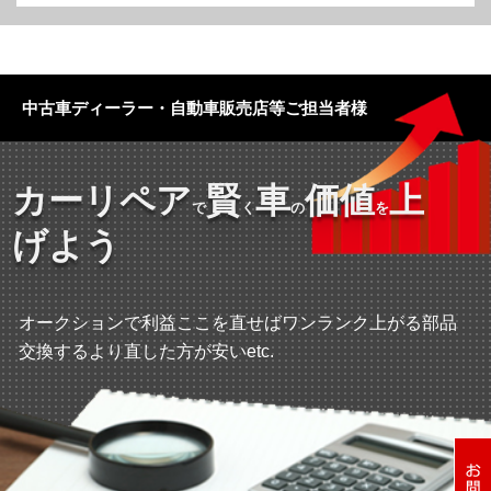
中古車ディーラー・自動車販売店等ご担当者様
カーリペア
賢
車
価値
上
で
く
の
を
げよう
オークションで利益ここを直せばワンランク上がる部品
交換するより直した方が安いetc.