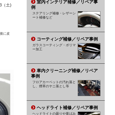
室内インテリア補修／リペア事
13（土)
例
ステアリング補修・レザーシ
ート補修など
後に皮
コーティング補修／リペア事例
ガラスコーティング・ポリマ
ー加工
車内クリーニング補修／リペア
事例
フロアカーペットの汚れ落と
し、煙草のヤニ落とし等
ヘッドライト補修／リペア事例
ヘッドライトの曇りや黄ばみ