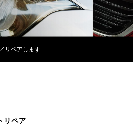
復／リペアします
トリペア