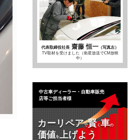
齋藤 恒一
代表取締役社長
（写真左）
TV取材を受けました（衛星放送でCM放映
中）
中古車ディーラー・自動車販売
店等ご担当者様
カーリペア
賢
車
で
く
の
価値
上げよう
を