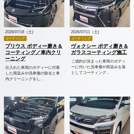
2026/07/18（土)
2026/07/11（土)
コーティング
コーティング
プリウス ボディー磨き＆
ヴォクシー ボディ磨き＆
コーティング／車内クリ
ガラスコーティング施工
ーニング
ご成約が決まった車両のボディ
ーに付いた洗車傷や雨染みを落
仕入れた車両のボディーに付着
としてコーティング...
した雨染みや洗車傷の除去と車
内クリーニングをし...