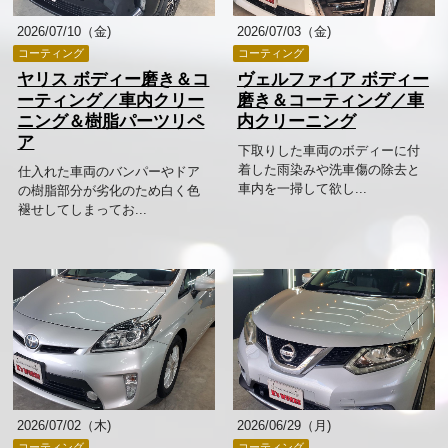
2026/07/10（金)
2026/07/03（金)
コーティング
コーティング
ヤリス ボディー磨き＆コ
ヴェルファイア ボディー
ーティング／車内クリー
磨き＆コーティング／車
ニング＆樹脂パーツリペ
内クリーニング
ア
下取りした車両のボディーに付
着した雨染みや洗車傷の除去と
仕入れた車両のバンパーやドア
車内を一掃して欲し...
の樹脂部分が劣化のため白く色
褪せしてしまってお...
2026/07/02（木)
2026/06/29（月)
コーティング
コーティング