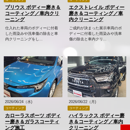
プリウス ボディー磨き＆
エクストレイル ボディー
コーティング／車内クリ
磨き＆コーティング／車
ーニング
内クリーニング
仕入れた車両のボディーに付着
ご成約が決まった展示車両のボ
した雨染みや洗車傷の除去と車
ディーに付着した雨染みや洗車
内クリーニングをし...
傷の除去と車内クリ...
2026/06/24（水)
2026/06/22（月)
コーティング
コーティング
カローラスポーツ ボディ
ハイラックス ボディー磨
ー磨き＆ガラスコーティ
き＆コーティング／車内
ング施工
クリーニング